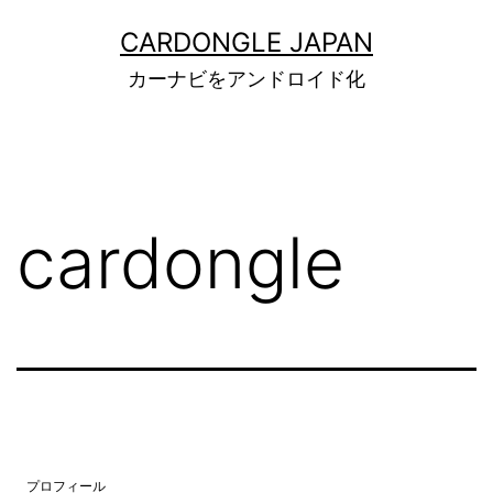
コ
CARDONGLE JAPAN
ン
カーナビをアンドロイド化
テ
ン
ツ
へ
cardongle
ス
キ
ッ
プ
プロフィール