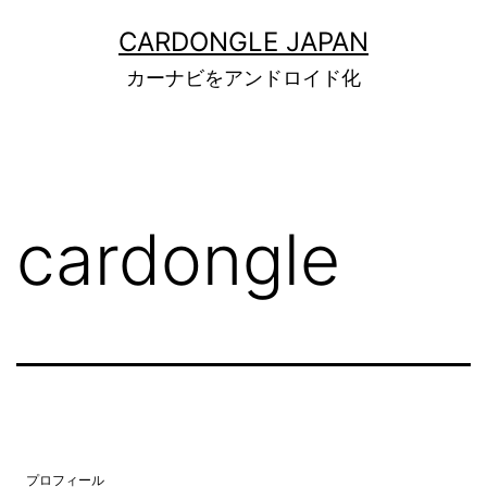
コ
CARDONGLE JAPAN
ン
カーナビをアンドロイド化
テ
ン
ツ
へ
cardongle
ス
キ
ッ
プ
プロフィール