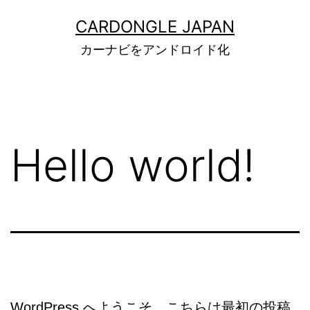
コ
CARDONGLE JAPAN
ン
カーナビをアンドロイド化
テ
ン
ツ
へ
Hello world!
ス
キ
ッ
プ
WordPress へようこそ。こちらは最初の投稿