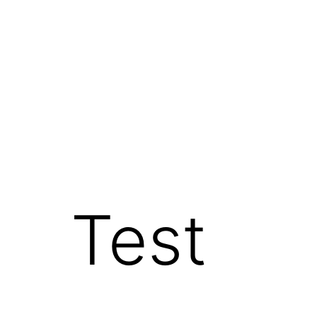
コ
ン
テ
ン
ツ
へ
ス
キ
ッ
Test
プ