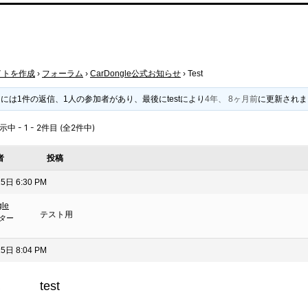
イトを作成
›
フォーラム
›
CarDongle公式お知らせ
›
Test
には1件の返信、1人の参加者があり、最後に
test
により
4年、 8ヶ月前
に更新されま
 - 1 - 2件目 (全2件中)
者
投稿
5日 6:30 PM
gle
テスト用
ター
5日 8:04 PM
test
ト