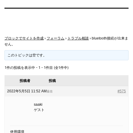
ブロックでサイトを作成
›
フォーラム
›
トラブル相談
›
bluetooth接続が出来ま
せん。
このトピックは空です。
1件の投稿を表示中 - 1 - 1件目 (全1件中)
投稿者
投稿
2022年5月5日 11:52 AM
#575
返信
saaki
ゲスト
使用環境