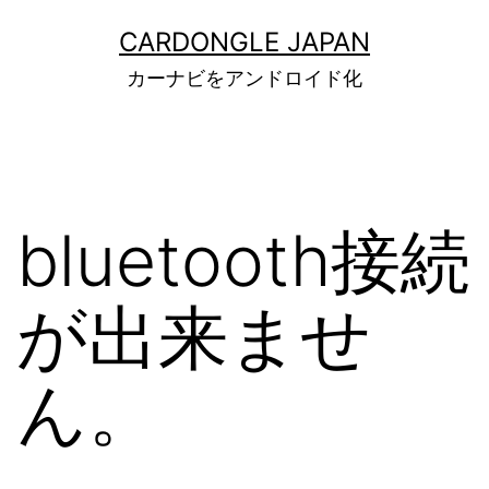
コ
CARDONGLE JAPAN
ン
カーナビをアンドロイド化
テ
ン
ツ
へ
bluetooth接続
ス
キ
が出来ませ
ッ
プ
ん。