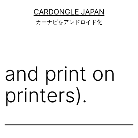
コ
CARDONGLE JAPAN
ン
カーナビをアンドロイド化
テ
ン
ツ
へ
and print on
ス
キ
printers).
ッ
プ