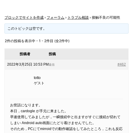
ブロックでサイトを作成
›
フォーラム
›
トラブル相談
›
接触不良の可能性
このトピックは空です。
2件の投稿を表示中 - 1 - 2件目 (全2件中)
投稿者
投稿
2022年3月25日 10:53 PM
#462
返信
totto
ゲスト
お世話になります。
本日，cardogle が手元に来ました。
早速使用してみましたが，一瞬接続中と出ますがすぐに接続が切れて
しまい Android auto画面にたどり着けませんでした。
そのため，PCにてmirroidでの動作確認をしてみたところ，これも反応