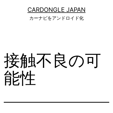
コ
CARDONGLE JAPAN
ン
カーナビをアンドロイド化
テ
ン
ツ
へ
接触不良の可
ス
キ
能性
ッ
プ