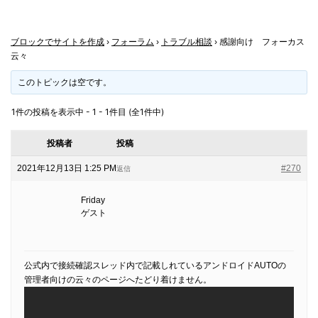
ブロックでサイトを作成
›
フォーラム
›
トラブル相談
›
感謝向け フォーカス
云々
このトピックは空です。
1件の投稿を表示中 - 1 - 1件目 (全1件中)
投稿者
投稿
2021年12月13日 1:25 PM
#270
返信
Friday
ゲスト
公式内で接続確認スレッド内で記載しれているアンドロイドAUTOの
管理者向けの云々のページへたどり着けません。