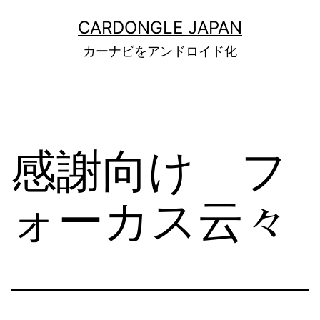
コ
CARDONGLE JAPAN
ン
カーナビをアンドロイド化
テ
ン
ツ
へ
感謝向け フ
ス
キ
ォーカス云々
ッ
プ