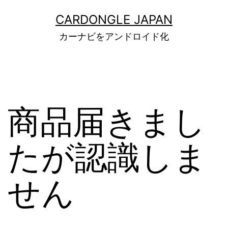
コ
CARDONGLE JAPAN
ン
カーナビをアンドロイド化
テ
ン
ツ
へ
商品届きまし
ス
キ
たが認識しま
ッ
プ
せん