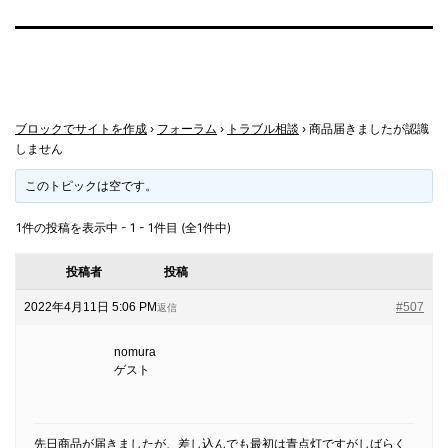
ブロックでサイトを作成
›
フォーラム
›
トラブル相談
›
商品届きましたが認識
しません
このトピックは空です。
1件の投稿を表示中 - 1 - 1件目 (全1件中)
投稿者
投稿
2022年4月11日 5:06 PM
#507
返信
nomura
ゲスト
先日商品が届きましたが、差し込んでも最初は青点灯ですがしばらく