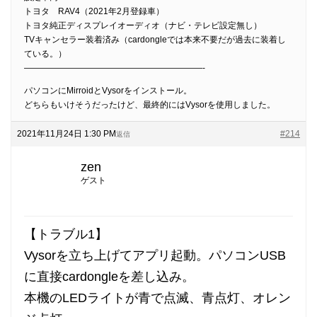
トヨタ RAV4（2021年2月登録車）
トヨタ純正ディスプレイオーディオ（ナビ・テレビ設定無し）
TVキャンセラー装着済み（cardongleでは本来不要だが過去に装着し
ている。）
—————————————————————-
パソコンにMirroidとVysorをインストール。
どちらもいけそうだったけど、最終的にはVysorを使用しました。
2021年11月24日 1:30 PM
#214
返信
zen
ゲスト
【トラブル1】
Vysorを立ち上げてアプリ起動。パソコンUSB
に直接cardongleを差し込み。
本機のLEDライトが青で点滅、青点灯、オレン