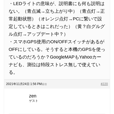
・LEDライトの意味が、説明書にも何も説明は
ない。（青点滅→立ち上がり中）（青点灯→正
常起動状態）（オレンジ点灯→PCに繋いで設
定しているときはこれだった）（黄？白グルグ
ル点灯→アップデート中？）
・スマホGPS使用のON/OFFスイッチがあるが
OFFにしている。そうすると本機のGPSを使っ
ているのだろうか？GoogleMAPもYahooカー
ナビも、測位は特段ストレス無しで使えてい
る。
2021年11月24日 1:56 PM
#220
返信
zen
ゲスト