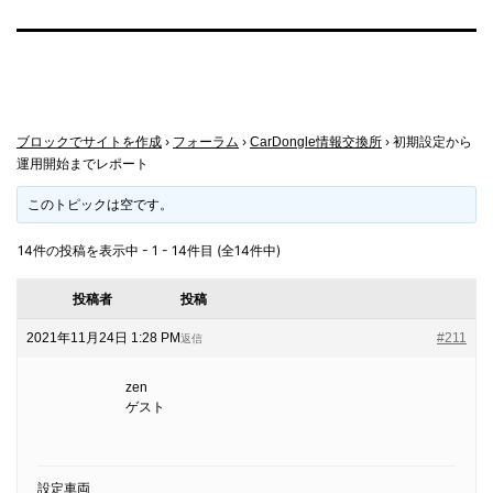
ブロックでサイトを作成
›
フォーラム
›
CarDongle情報交換所
›
初期設定から
運用開始までレポート
このトピックは空です。
14件の投稿を表示中 - 1 - 14件目 (全14件中)
投稿者
投稿
2021年11月24日 1:28 PM
#211
返信
zen
ゲスト
設定車両