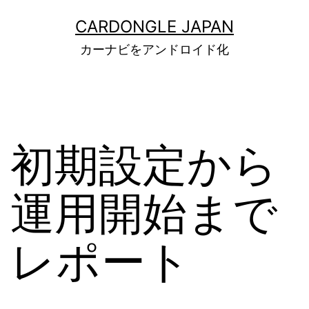
コ
CARDONGLE JAPAN
ン
カーナビをアンドロイド化
テ
ン
ツ
へ
初期設定から
ス
キ
運用開始まで
ッ
プ
レポート