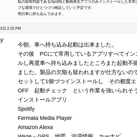
私の固有問題であるSpotifyと動画再生アプリのみインストールした非
ブな環境でひとつづつ検証していく予定です。
明日車に持ち込んでみます。
5日 2:25 PM
ay
今朝、車へ持ち込み起動は出来ました。
ト
その後 PCにて常用しているアプリすべてイン
ルし再度車へ持ち込みましたところまた起動不
ました。製品の欠陥も疑われますが仕方ないの
セットして1個づつインストールし その都度エ
OFF 起動チェック という作業を強いられそ
インストールアプリ
Spotify
Fermata Media Player
Amazon Alexa
Waze – GPS、地図、渋滞情報、カーナビ