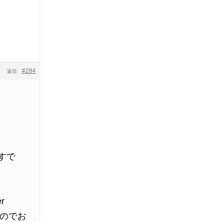
#284
返信
すで
r
るのでお