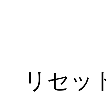
コ
ン
テ
ン
ツ
へ
ス
キ
ッ
リセッ
プ