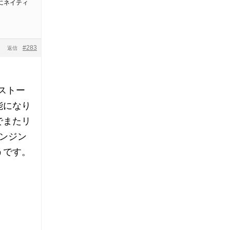
常にネイティ
#283
返信
ストー
能になり
でまたリ
ンジン
うです。