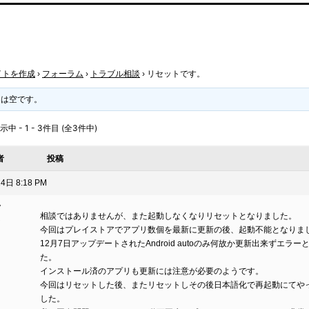
イトを作成
›
フォーラム
›
トラブル相談
›
リセットです。
クは空です。
 - 1 - 3件目 (全3件中)
者
投稿
4日 8:18 PM
y
相談ではありませんが、また起動しなくなりリセットとなりました。
ト
今回はプレイストアでアプリ数個を最新に更新の後、起動不能となりま
12月7日アップデートされたAndroid autoのみ何故か更新出来ずエラー
た。
インストール済のアプリも更新には注意が必要のようです。
今回はリセットした後、またリセットしその後日本語化で再起動にてや
した。