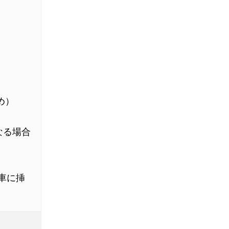
ため）
なる場合
車に挿