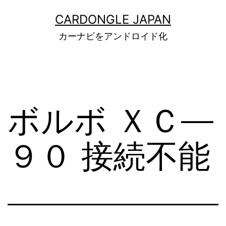
コ
CARDONGLE JAPAN
ン
カーナビをアンドロイド化
テ
ン
ツ
へ
ボルボ ＸＣ―
ス
キ
９０ 接続不能
ッ
プ