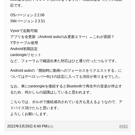
応です。
OSバージョン 2.2.06
SWバージョン 2.3.51
Vysorで起動可能
アプリを全更新（Android autoのみ更新エラー）←これが原因？
Y字ケーブル使用
Android初期設定
cardongleリセット
など、フォーラムで確認出来た対応はひと通り行ったつもりです。
Android autoの「開始時に動画へのフォーカスをリクエストする」に
ついてはデベロッパー向けの設定に入っても項目が有りませでした。
なお、車にcardongleを接続するとBluetoothで再生中の音楽が停止す
るため、何かしらの認識はしていると思われます。
こちらでは、ボルボで接続成功されている方も見えるようなので、ア
ドバイス頂けたらと思います。
よろしくお願いします。
2022年3月29日 6:40 PM
#493
返信