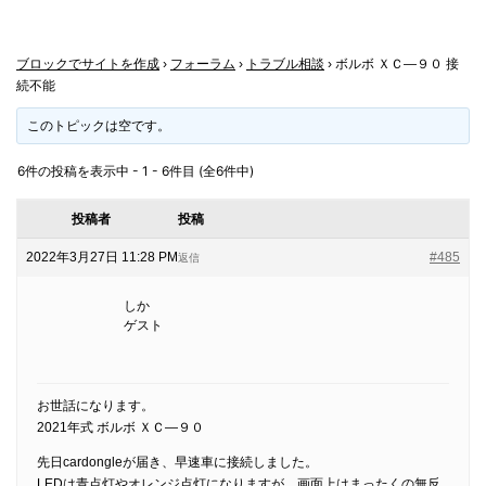
ブロックでサイトを作成
›
フォーラム
›
トラブル相談
›
ボルボ ＸＣ―９０ 接
続不能
このトピックは空です。
6件の投稿を表示中 - 1 - 6件目 (全6件中)
投稿者
投稿
2022年3月27日 11:28 PM
#485
返信
しか
ゲスト
お世話になります。
2021年式 ボルボ ＸＣ―９０
先日cardongleが届き、早速車に接続しました。
LEDは青点灯やオレンジ点灯になりますが、画面上はまったくの無反