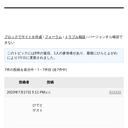
ブロックでサイトを作成
›
フォーラム
›
トラブル相談
›
バージョンすら確認で
きない
このトピックには6件の返信、1人の参加者があり、最後に
ひらとよがわ
により
3年前
に更新されました。
7件の投稿を表示中 - 1 - 7件目 (全7件中)
投稿者
投稿
2023年7月17日 5:11 PM
#24326
返信
ひでと
ゲスト