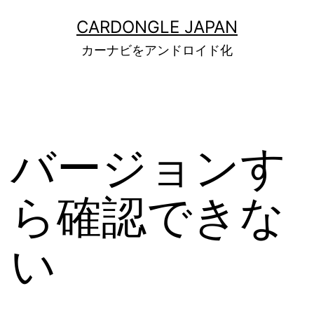
コ
CARDONGLE JAPAN
ン
カーナビをアンドロイド化
テ
ン
ツ
へ
バージョンす
ス
キ
ら確認できな
ッ
プ
い