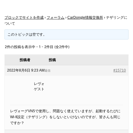
ブロックでサイトを作成
›
フォーラム
›
CarDongle情報交換所
›
テザリングに
ついて
このトピックは空です。
2件の投稿を表示中 - 1 - 2件目 (全2件中)
投稿者
投稿
2022年8月6日 9:23 AM
#15710
返信
レヴォ
ゲスト
レヴォーグVN5で使用し、問題なく使えていますが、起動するたびに
Wi-fi設定（テザリング）をしないといけないのですが、皆さんも同じ
ですか？