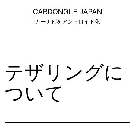
コ
CARDONGLE JAPAN
ン
カーナビをアンドロイド化
テ
ン
ツ
へ
テザリングに
ス
キ
ついて
ッ
プ