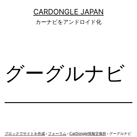
コ
CARDONGLE JAPAN
ン
カーナビをアンドロイド化
テ
ン
ツ
へ
グーグルナビ
ス
キ
ッ
プ
ブロックでサイトを作成
›
フォーラム
›
CarDongle情報交換所
›
グーグルナビ