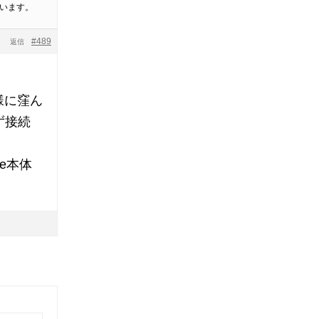
思います。
#489
返信
様に窪ん
ず接続
e本体