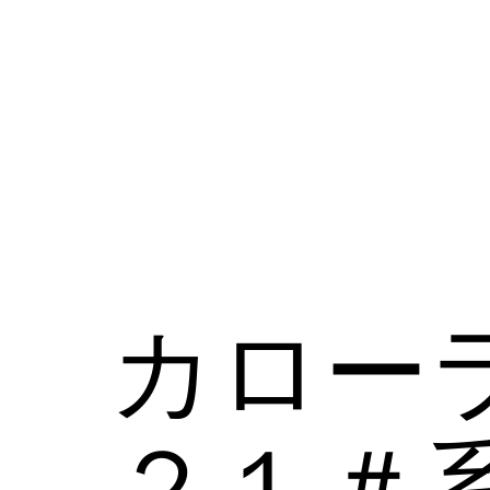
コ
ン
テ
ン
ツ
へ
ス
キ
ッ
カロー
プ
２１＃