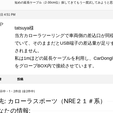
短めの延長ケーブル（2‐30cm位）探してきてもう一度試してみようと
日 4:51 PM
や
tatsuya様
ト
当方カローラツーリングで車両側の差込口が同
でいて、そのままだとUSB端子の差込量が足り
されません。
私は1mほどの延長ケーブルを利用し、CarDongl
をグローブBOX内で接続させています。
者
投稿
 - 1 - 2件目 (全2件中)
先: カローラスポーツ（NRE２１＃系）
なたの情報: