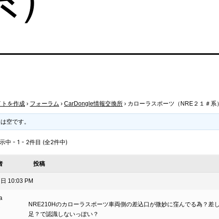
イトを作成
›
フォーラム
›
CarDongle情報交換所
›
カローラスポーツ（NRE２１＃系
クは空です。
 - 1 - 2件目 (全2件中)
者
投稿
日 10:03 PM
a
NRE210Hのカローラスポーツ車両側の差込口が微妙に窪んでる為？差
ト
足？で認識しないっぽい？