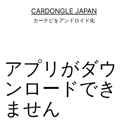
コ
CARDONGLE JAPAN
ン
カーナビをアンドロイド化
テ
ン
ツ
へ
アプリがダウ
ス
キ
ンロードでき
ッ
プ
ません