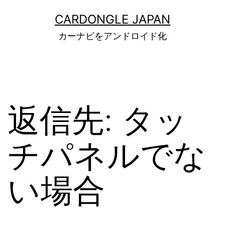
コ
ン
CARDONGLE JAPAN
テ
カーナビをアンドロイド化
ン
ツ
へ
ス
キ
ッ
返信先: タッ
プ
チパネルでな
い場合