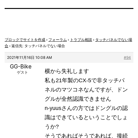
ブロックでサイトを作成
›
フォーラム
›
トラブル相談
›
タッチパネルでない場
合
›
返信先: タッチパネルでない場合
2021年11月16日 10:08 AM
#94
GG-Bike
横から失礼します
ゲスト
私も21年製のCX-5で非タッチパ
ネルのマツコネなんですが、ドン
グルが全然認識できません
n-yuusさんの方ではドングルの認
識はできているということでしょ
うか?
そうであればそうであれば、接続