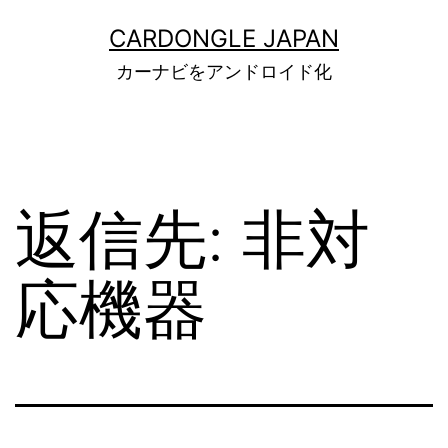
コ
ン
CARDONGLE JAPAN
テ
カーナビをアンドロイド化
ン
ツ
へ
ス
キ
ッ
返信先: 非対
プ
応機器