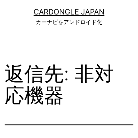
コ
ン
CARDONGLE JAPAN
テ
カーナビをアンドロイド化
ン
ツ
へ
ス
キ
ッ
返信先: 非対
プ
応機器