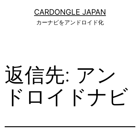
コ
ン
CARDONGLE JAPAN
テ
カーナビをアンドロイド化
ン
ツ
へ
ス
キ
ッ
返信先: アン
プ
ドロイドナビ