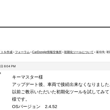
イトを作成
›
フォーラム
›
CarDongle情報交換所
›
初期化ツールについて
›
返信先: 
日 6:04 PM
や
キーマスター様
アップデート後、車両で接続出来なくなりました
以前ご教示いただいた初期化ツールを試してみて
様です。
OSバージョン 2.4.52