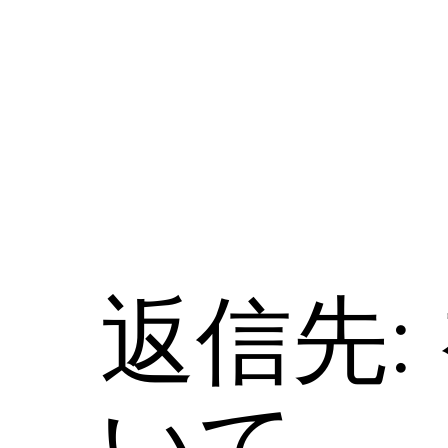
コ
ン
テ
ン
ツ
へ
ス
キ
ッ
プ
返信先:
いて