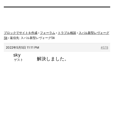
ブロックでサイトを作成
›
フォーラム
›
トラブル相談
›
スバル新型レヴォーグ
Sti
›
返信先: スバル新型レヴォーグSti
2022年5月5日 11:11 PM
#578
sky
解決しました。
ゲスト