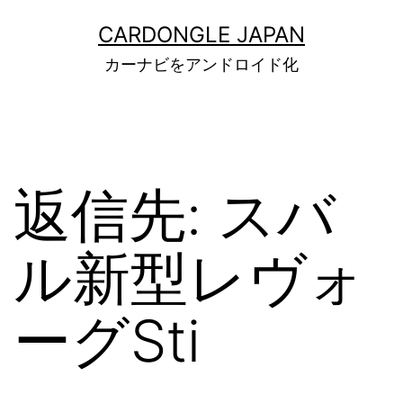
コ
ン
CARDONGLE JAPAN
テ
カーナビをアンドロイド化
ン
ツ
へ
ス
キ
ッ
返信先: スバ
プ
ル新型レヴォ
ーグSti