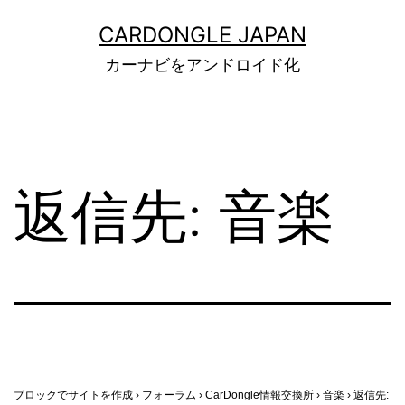
コ
ン
CARDONGLE JAPAN
テ
カーナビをアンドロイド化
ン
ツ
へ
ス
キ
ッ
返信先: 音楽
プ
ブロックでサイトを作成
›
フォーラム
›
CarDongle情報交換所
›
音楽
›
返信先: