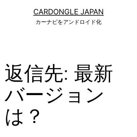
コ
ン
CARDONGLE JAPAN
テ
カーナビをアンドロイド化
ン
ツ
へ
ス
キ
ッ
返信先: 最新
プ
バージョン
は？