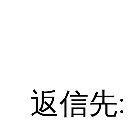
コ
ン
テ
ン
ツ
へ
ス
キ
ッ
プ
返信先: