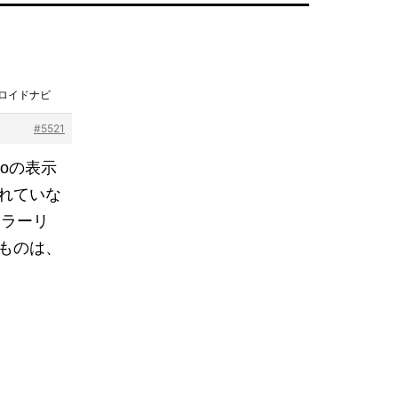
ドロイドナビ
#5521
toの表示
れていな
のミラーリ
ものは、