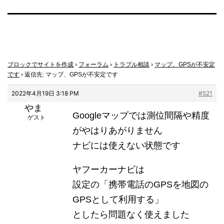
ブロックでサイトを作成
›
フォーラム
›
トラブル相談
›
マップ、GPSが不安定
です
›
返信先: マップ、GPSが不安定です
2022年4月19日 3:18 PM
#521
やま
Googleマップでは測位間隔や精度
ゲスト
がやはりあがりません
ナビには使えない状態です
ヤフーカーナビは
設定の「携帯電話のGPSを地図の
GPSとして利用する」
としたら問題なく使えました