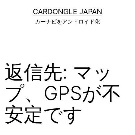
コ
ン
CARDONGLE JAPAN
テ
カーナビをアンドロイド化
ン
ツ
へ
ス
キ
ッ
返信先: マッ
プ
プ、GPSが不
安定です