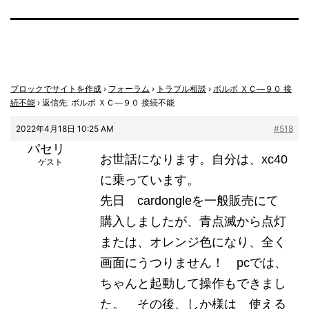
ブロックでサイトを作成
›
フォーラム
›
トラブル相談
›
ボルボ ＸＣ―９０ 接
続不能
›
返信先: ボルボ ＸＣ―９０ 接続不能
2022年4月18日 10:25 AM
#518
パセリ
お世話になります。自分は、xc40
ゲスト
に乗っています。
先日 cardongleを一般販売にて
購入しましたが、青点滅から点灯
または、オレンジ色になり、全く
画面にうつりません！ pcでは、
ちゃんと起動して操作もできまし
た。 その後、しか様は 使える