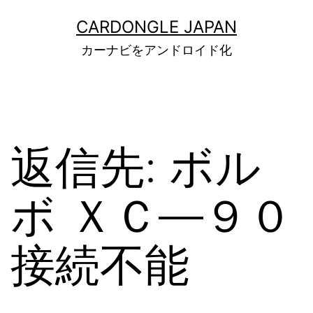
コ
ン
CARDONGLE JAPAN
テ
カーナビをアンドロイド化
ン
ツ
へ
ス
キ
ッ
返信先: ボル
プ
ボ ＸＣ―９０
接続不能