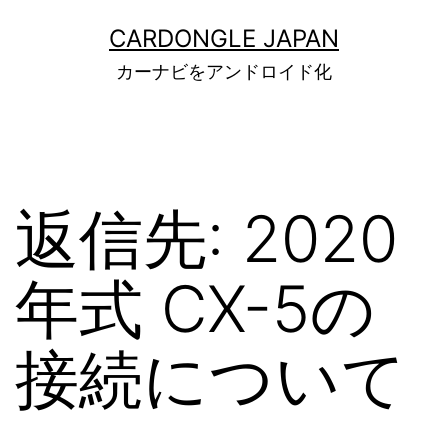
コ
ン
CARDONGLE JAPAN
テ
カーナビをアンドロイド化
ン
ツ
へ
ス
キ
ッ
返信先: 2020
プ
年式 CX-5の
接続について