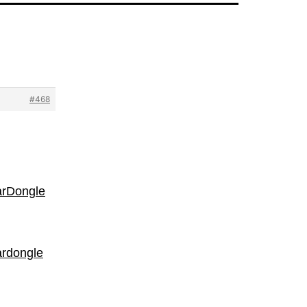
#468
arDongle
ardongle