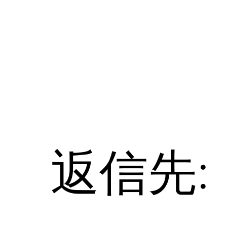
コ
ン
テ
ン
ツ
へ
ス
キ
ッ
プ
返信先: