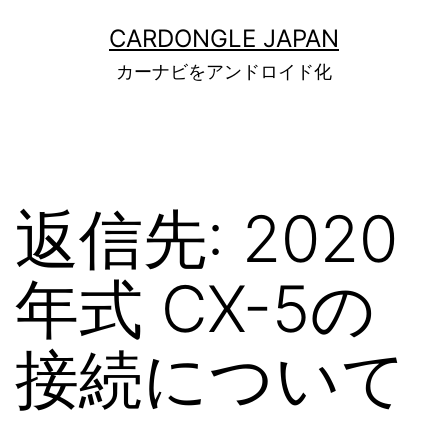
コ
ン
CARDONGLE JAPAN
テ
カーナビをアンドロイド化
ン
ツ
へ
ス
キ
ッ
返信先: 2020
プ
年式 CX-5の
接続について