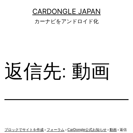
コ
ン
CARDONGLE JAPAN
テ
カーナビをアンドロイド化
ン
ツ
へ
ス
キ
ッ
返信先: 動画
プ
ブロックでサイトを作成
›
フォーラム
›
CarDongle公式お知らせ
›
動画
›
返信