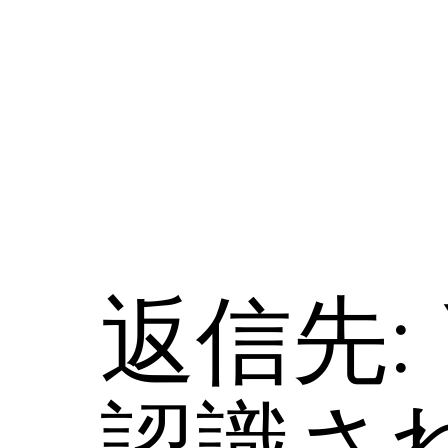
コ
ン
テ
ン
ツ
へ
ス
キ
ッ
プ
返信先:
認識さ