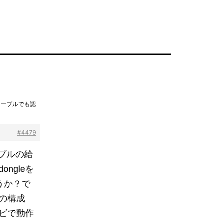
ケーブルでも認
#4479
ブルの給
ngleを
ょうか？で
の構成
ビで動作