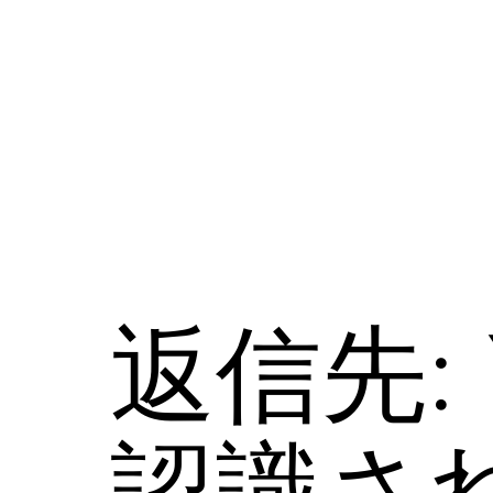
コ
ン
テ
ン
ツ
へ
ス
キ
ッ
プ
返信先:
認識さ