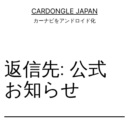
コ
ン
CARDONGLE JAPAN
テ
カーナビをアンドロイド化
ン
ツ
へ
ス
キ
ッ
返信先: 公式
プ
お知らせ