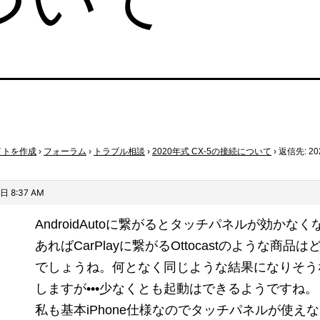
イトを作成
›
フォーラム
›
トラブル相談
›
2020年式 CX-5の接続について
›
返信先: 20
日 8:37 AM
AndroidAutoに繋がるとタッチパネルが効かな
あればCarPlayに繋がるOttocastのような商品
でしょうね。何となく同じような結果になりそう
しますが•••少なくとも起動はできるようですね。
私も基本iPhone仕様なのでタッチパネルが使え