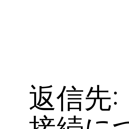
コ
ン
テ
ン
ツ
へ
ス
キ
ッ
プ
返信先: 
接続に