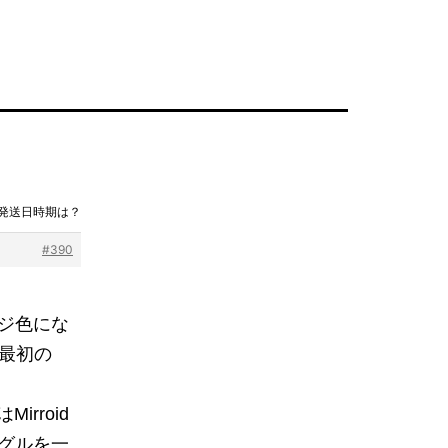
回発送日時期は？
#390
ジ色にな
の最初の
rroid
グルを一