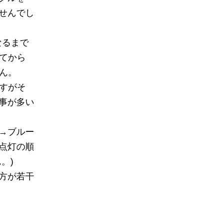
せんでし
なるまで
ってから
せん。
ますがそ
事が多い
→ブルー
点灯の順
。)
の方が若干