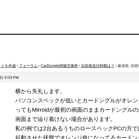
イトを作成
›
フォーラム
›
CarDongle情報交換所
›
次回発送日時期は？
›
返信先: 次
日 5:09 PM
y
横から失礼します。
パソコンスペックが低いとカードングルがオレン
ってもMirroidが最初の画面のままカードングル
画面まで辿り着けない場合があります。
私の例では2台あるうちのロースペックPCの方ではMi
起動させた状態でオレンジ色になってるカードン