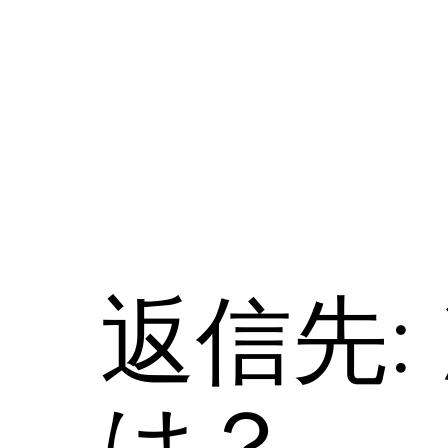
コ
ン
テ
ン
ツ
へ
ス
キ
ッ
プ
返信先:
は？