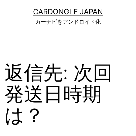
コ
ン
CARDONGLE JAPAN
テ
カーナビをアンドロイド化
ン
ツ
へ
ス
キ
ッ
返信先: 次回
プ
発送日時期
は？