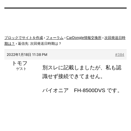
ブロックでサイトを作成
›
フォーラム
›
CarDongle情報交換所
›
次回発送日時
期は？
›
返信先: 次回発送日時期は？
2022年1月18日 11:38 PM
#384
トモフ
別スレに記載しましたが、私も認
ゲスト
識せず接続できてません。
パイオニア FH-8500DVS です。