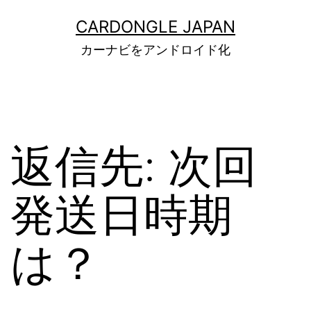
コ
ン
CARDONGLE JAPAN
テ
カーナビをアンドロイド化
ン
ツ
へ
ス
キ
ッ
返信先: 次回
プ
発送日時期
は？