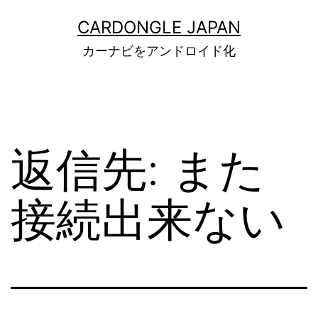
コ
ン
CARDONGLE JAPAN
テ
カーナビをアンドロイド化
ン
ツ
へ
ス
キ
ッ
返信先: また
プ
接続出来ない