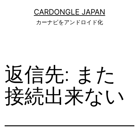
コ
ン
CARDONGLE JAPAN
テ
カーナビをアンドロイド化
ン
ツ
へ
ス
キ
ッ
返信先: また
プ
接続出来ない