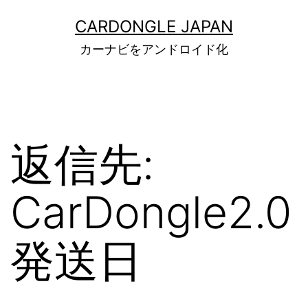
コ
ン
CARDONGLE JAPAN
テ
カーナビをアンドロイド化
ン
ツ
へ
ス
キ
ッ
返信先:
プ
CarDongle2.0
発送日