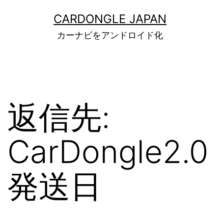
コ
ン
CARDONGLE JAPAN
テ
カーナビをアンドロイド化
ン
ツ
へ
ス
キ
ッ
返信先:
プ
CarDongle2.0
発送日