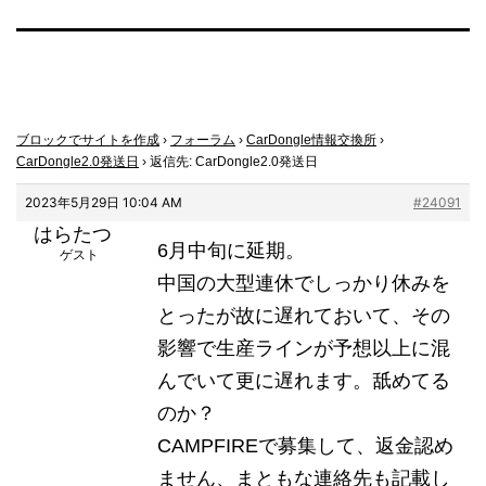
ブロックでサイトを作成
›
フォーラム
›
CarDongle情報交換所
›
CarDongle2.0発送日
›
返信先: CarDongle2.0発送日
2023年5月29日 10:04 AM
#24091
はらたつ
6月中旬に延期。
ゲスト
中国の大型連休でしっかり休みを
とったが故に遅れておいて、その
影響で生産ラインが予想以上に混
んでいて更に遅れます。舐めてる
のか？
CAMPFIREで募集して、返金認め
ません、まともな連絡先も記載し