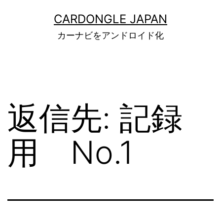
コ
ン
CARDONGLE JAPAN
テ
カーナビをアンドロイド化
ン
ツ
へ
ス
キ
ッ
返信先: 記録
プ
用 No.1