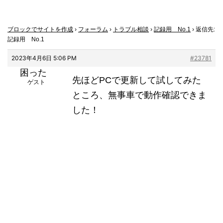
ブロックでサイトを作成
›
フォーラム
›
トラブル相談
›
記録用 No.1
›
返信先:
記録用 No.1
2023年4月6日 5:06 PM
#23781
困った
先ほどPCで更新して試してみた
ゲスト
ところ、無事車で動作確認できま
した！