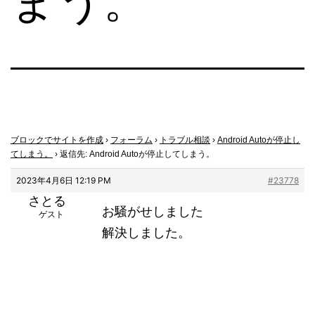
まう。
ブロックでサイトを作成
›
フォーラム
›
トラブル相談
›
Android Autoが停止し
てしまう。
›
返信先: Android Autoが停止してしまう。
2023年4月6日 12:19 PM
#23778
さとる
お騒がせしました
ゲスト
解決しました。