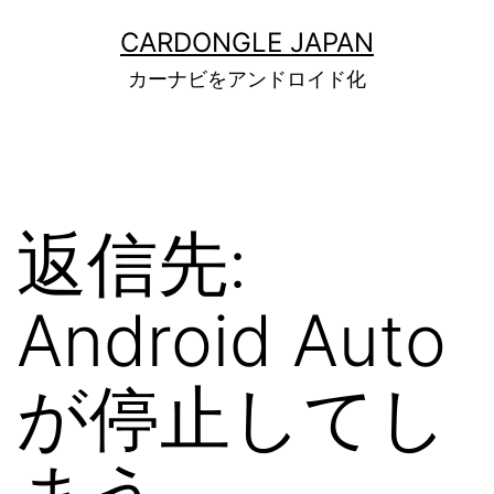
コ
ン
CARDONGLE JAPAN
テ
カーナビをアンドロイド化
ン
ツ
へ
ス
キ
ッ
返信先:
プ
Android Auto
が停止してし