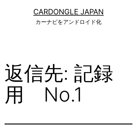
コ
ン
CARDONGLE JAPAN
テ
カーナビをアンドロイド化
ン
ツ
へ
ス
キ
ッ
返信先: 記録
プ
用 No.1