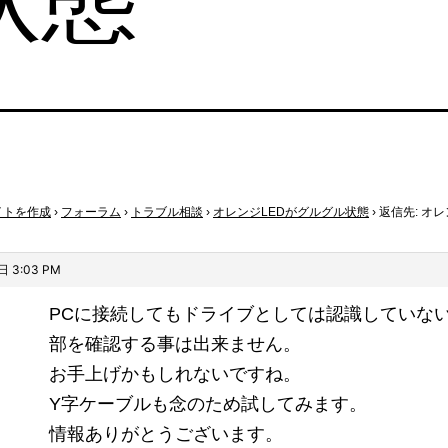
イトを作成
›
フォーラム
›
トラブル相談
›
オレンジLEDがグルグル状態
›
返信先: オ
 3:03 PM
PCに接続してもドライブとしては認識していな
部を確認する事は出来ません。
お手上げかもしれないですね。
Y字ケーブルも念のため試してみます。
情報ありがとうございます。