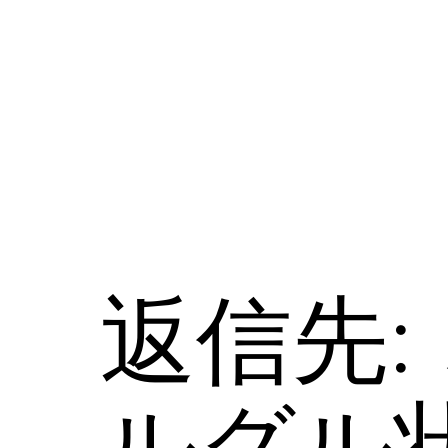
コ
ン
テ
ン
ツ
へ
ス
キ
ッ
プ
返信先:
ルグル