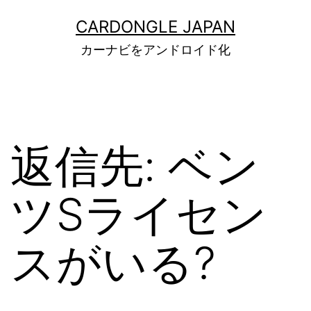
コ
ン
CARDONGLE JAPAN
テ
カーナビをアンドロイド化
ン
ツ
へ
ス
キ
ッ
返信先: ベン
プ
ツSライセン
スがいる?