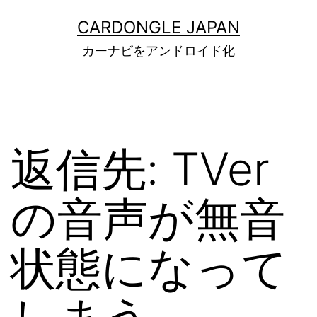
コ
ン
CARDONGLE JAPAN
テ
カーナビをアンドロイド化
ン
ツ
へ
ス
キ
ッ
返信先: TVer
プ
の音声が無音
状態になって