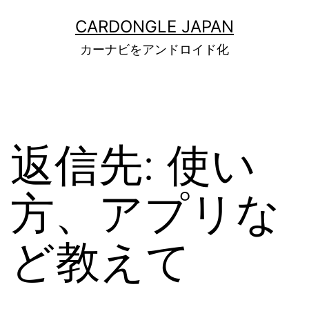
コ
ン
CARDONGLE JAPAN
テ
カーナビをアンドロイド化
ン
ツ
へ
ス
キ
ッ
返信先: 使い
プ
方、アプリな
ど教えて