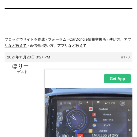
ブロックでサイトを作成
›
フォーラム
›
CarDongle情報交換所
›
使い方、アプ
リなど教えて
›
返信先: 使い方、アプリなど教えて
2021年11月20日 3:27 PM
#173
ほりー
ゲスト